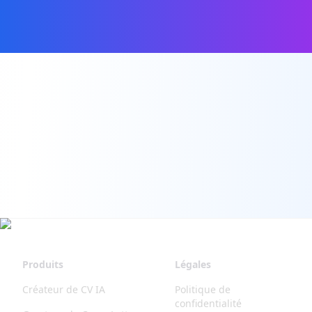
Produits
Légales
Créateur de CV IA
Politique de
confidentialité