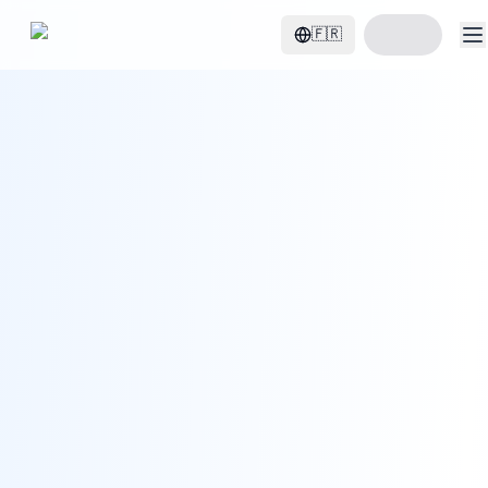
Start Build Resume
🇫🇷