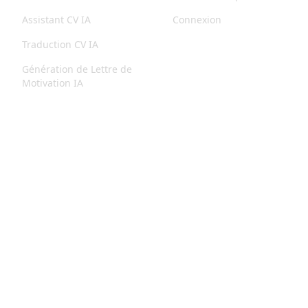
Assistant CV IA
Connexion
Traduction CV IA
Génération de Lettre de
Motivation IA
Assistant Lettre de
Motivation IA
© Copyright AICRAFTCV 2025. Tous droits réservés.