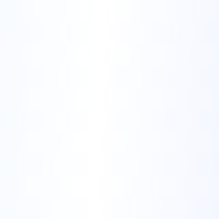
Commencez avec vos Informations
Entrez vos informations de base ou
téléchargez un CV existant pour
commencer.
Téléchargez un CV existant pour
correspondre à votre expérience (facultatif)
Fournissez le titre et la description du poste
et notre IA vous créera un CV professionnel
en quelques secondes