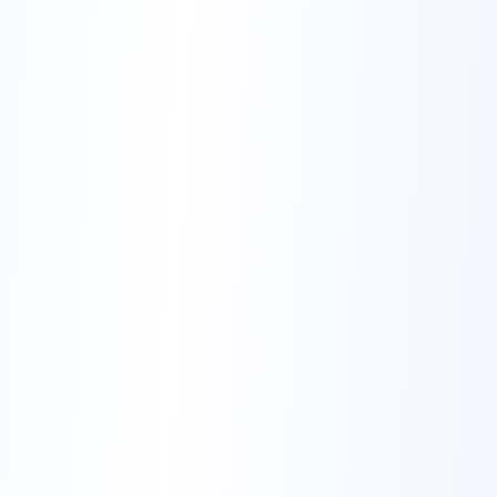
Discutez avec notre assistant IA pour
affiner le contenu, obtenir des
suggestions et optimiser votre CV.
Chat en langage naturel
Aide spécifique à chaque section
Suggestions en temps réel
Retours instantanés
Exportation et Candidature
Téléchargez votre CV optimisé et
commencez à postuler aux emplois avec
confiance.
Formats d'exportation PDF
Versions optimisées pour les ATS
Génération de lettres de motivation par IA
Suivi des candidatures (bientôt disponible)