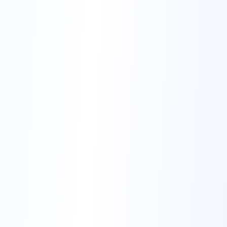
Importation LinkedIn en un clic (bientôt
disponible)
L'IA Analyse et Suggère
Notre IA analyse vos informations et
fournit des suggestions intelligentes
pour amélioration.
Analyse du contenu
Évaluation de la structure
Comparaison sectorielle
Recommandations d'amélioration
Assistance Interactive