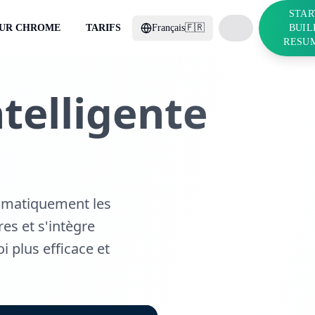
STAR
OUR CHROME
TARIFS
Français
🇫🇷
BUIL
RESU
telligente
utomatiquement les
es et s'intègre
 plus efficace et